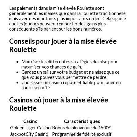
Les paiements dans la mise élevée Roulette sont
généralement les mêmes que dans la roulette traditionnelle,
mais avec des montants plus importants en jeu. Cela signifie
que les joueurs peuvent remporter des gains plus
conséquents s’ils parient sur les bons numéros.
Conseils pour jouer à la mise élevée
Roulette
Maîtrisez les différentes stratégies de mise pour
maximiser vos chances de gain.
Gardez un œil sur votre budget et ne misez que ce
que vous pouvez vous permettre de perdre.
Choisissez un casino réputé et fiable pour jouer en
toute sécurité.
Casinos où jouer à la mise élevée
Roulette
Casino
Caractéristiques
Golden Tiger Casino
Bonus de bienvenue de 1500€
JackpotCity Casino
Programme de fidélité exclusif