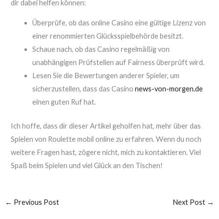
dir dabei helfen können:
Überprüfe, ob das online Casino eine gültige Lizenz von
einer renommierten Glücksspielbehörde besitzt.
Schaue nach, ob das Casino regelmäßig von
unabhängigen Prüfstellen auf Fairness überprüft wird.
Lesen Sie die Bewertungen anderer Spieler, um
sicherzustellen, dass das Casino
news-von-morgen.de
einen guten Ruf hat.
Ich hoffe, dass dir dieser Artikel geholfen hat, mehr über das
Spielen von Roulette mobil online zu erfahren. Wenn du noch
weitere Fragen hast, zögere nicht, mich zu kontaktieren. Viel
Spaß beim Spielen und viel Glück an den Tischen!
←
Previous Post
Next Post
→