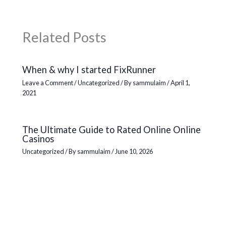
Related Posts
When & why I started FixRunner
Leave a Comment
/
Uncategorized
/ By
sammulaim
/
April 1,
2021
The Ultimate Guide to Rated Online Online
Casinos
Uncategorized
/ By
sammulaim
/
June 10, 2026