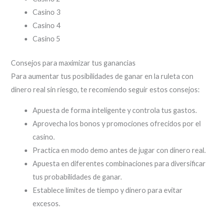
Casino 3
Casino 4
Casino 5
Consejos para maximizar tus ganancias
Para aumentar tus posibilidades de ganar en la ruleta con
dinero real sin riesgo, te recomiendo seguir estos consejos:
Apuesta de forma inteligente y controla tus gastos.
Aprovecha los bonos y promociones ofrecidos por el
casino.
Practica en modo demo antes de jugar con dinero real.
Apuesta en diferentes combinaciones para diversificar
tus probabilidades de ganar.
Establece límites de tiempo y dinero para evitar
excesos.