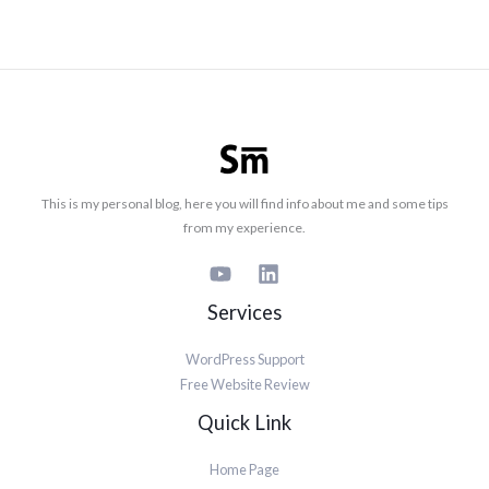
This is my personal blog, here you will find info about me and some tips
from my experience.
Services
WordPress Support
Free Website Review
Quick Link
Home Page