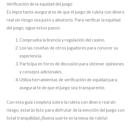
Verificación de la equidad del juego
Es importante asegurarse de que el juego de ruleta con dinero
real sin riesgo sea justo y aleatorio. Para verificar la equidad
del juego, sigue estos pasos:
Comprueba la licencia y regulación del casino.
Lee las reseñas de otros jugadores para conocer su
experiencia.
Participa en foros de discusión para obtener opiniones
y consejos adicionales.
Utiliza herramientas de verificación de equidad para
asegurarte de que el juego sea transparente.
Con esta guía completa sobre la ruleta con dinero real sin
riesgo, estarás listo para disfrutar de la emoción del juego con
total tranquilidad.¡Buena suerte en la mesa de ruleta!