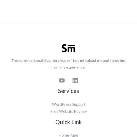
This is my personal blog, here you will find info about me and some tips
from my experience.
Services
WordPress Support
Free Website Review
Quick Link
Home Page