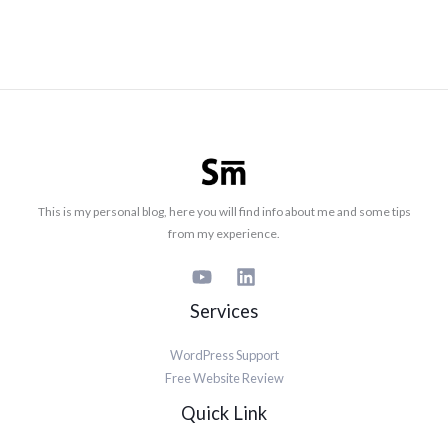
This is my personal blog, here you will find info about me and some tips
from my experience.
Services
WordPress Support
Free Website Review
Quick Link