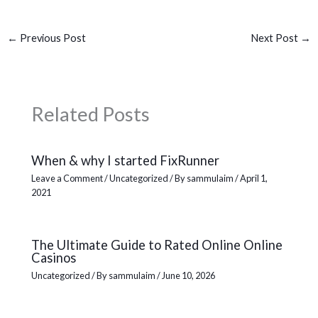
←
Previous Post
Next Post
→
Related Posts
When & why I started FixRunner
Leave a Comment
/
Uncategorized
/ By
sammulaim
/
April 1,
2021
The Ultimate Guide to Rated Online Online
Casinos
Uncategorized
/ By
sammulaim
/
June 10, 2026