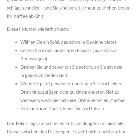
schlägt schneller – und Sie sind bereit, erneut zu drehen, bevor
Ihr Kaffee abkühlt.
Dieses Muster wiederholt sich:
Wählen Sie ein Spiel, das schnelle Gewinne bietet.
Setzen Sie einen moderaten Einsatz (max. €5 laut
Bonusregeln).
Drehen Sie und bewerten Sie sofort, ob Sie mit dem
Ergebnis zufrieden sind.
Wenn Sie groß gewinnen, überlegen Sie, noch einen
Dreh hinzuzufügen oder zu einem anderen Slot zu
wechseln; wenn Sie mehrere Drehs verlieren, machen
Sie eine kurze Pause, bevor Sie fortfahren.
Der Fokus liegt auf schnellen Entscheidungen und minimaler
Pause zwischen den Drehungen. Es geht nicht um Marathon-