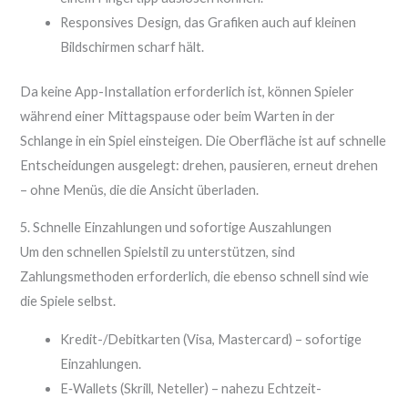
Responsives Design, das Grafiken auch auf kleinen
Bildschirmen scharf hält.
Da keine App-Installation erforderlich ist, können Spieler
während einer Mittagspause oder beim Warten in der
Schlange in ein Spiel einsteigen. Die Oberfläche ist auf schnelle
Entscheidungen ausgelegt: drehen, pausieren, erneut drehen
– ohne Menüs, die die Ansicht überladen.
5. Schnelle Einzahlungen und sofortige Auszahlungen
Um den schnellen Spielstil zu unterstützen, sind
Zahlungsmethoden erforderlich, die ebenso schnell sind wie
die Spiele selbst.
Kredit-/Debitkarten (Visa, Mastercard) – sofortige
Einzahlungen.
E‑Wallets (Skrill, Neteller) – nahezu Echtzeit-