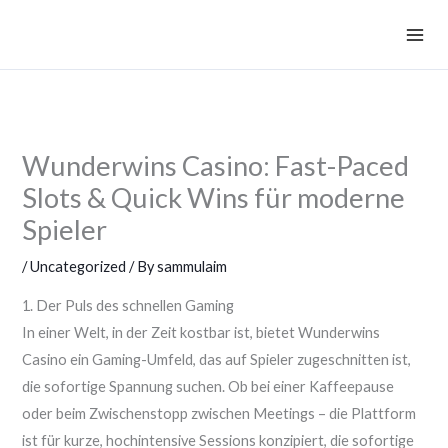
Skip
to
content
Wunderwins Casino: Fast-Paced
Slots & Quick Wins für moderne
Spieler
/
Uncategorized
/ By
sammulaim
1. Der Puls des schnellen Gaming
In einer Welt, in der Zeit kostbar ist, bietet Wunderwins
Casino ein Gaming-Umfeld, das auf Spieler zugeschnitten ist,
die sofortige Spannung suchen. Ob bei einer Kaffeepause
oder beim Zwischenstopp zwischen Meetings – die Plattform
ist für kurze, hochintensive Sessions konzipiert, die sofortige