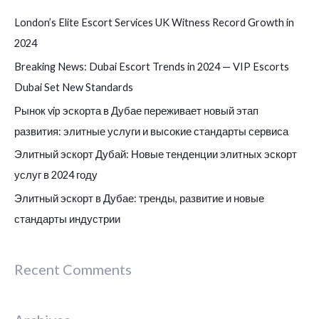
c
London’s Elite Escort Services UK Witness Record Growth in
h
2024
f
Breaking News: Dubai Escort Trends in 2024 — VIP Escorts
o
Dubai Set New Standards
r
Рынок vip эскорта в Дубае переживает новый этап
:
развития: элитные услуги и высокие стандарты сервиса
Элитный эскорт Дубай: Новые тенденции элитных эскорт
услуг в 2024 году
Элитный эскорт в Дубае: тренды, развитие и новые
стандарты индустрии
Recent Comments