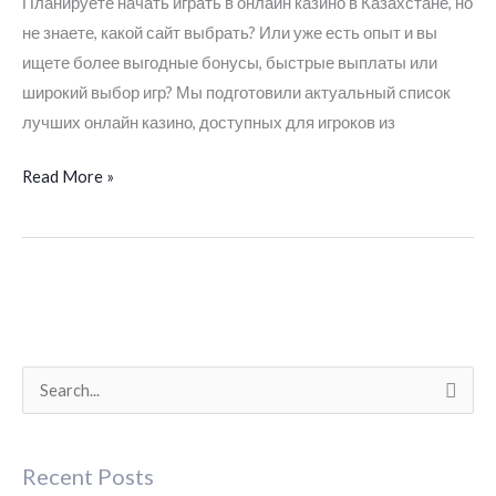
Планируете начать играть в онлайн казино в Казахстане, но
казино
не знаете, какой сайт выбрать? Или уже есть опыт и вы
ищете более выгодные бонусы, быстрые выплаты или
широкий выбор игр? Мы подготовили актуальный список
лучших онлайн казино, доступных для игроков из
Read More »
S
e
a
Recent Posts
r